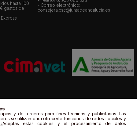
- Teléfono: 955 066 328
idos hasta 100
- Correo electrónico:
 € gastos de
consejera.csc@juntadeandalucia.es
 Express
gal de sus propietarios y sólo se muestran a título informativo.
ies
opias y de terceros para fines técnicos y publicitarios. Las
ceros se utilizan para ofrecerte funciones de redes sociales y
. ¿Aceptas estas cookies y el procesamiento de datos