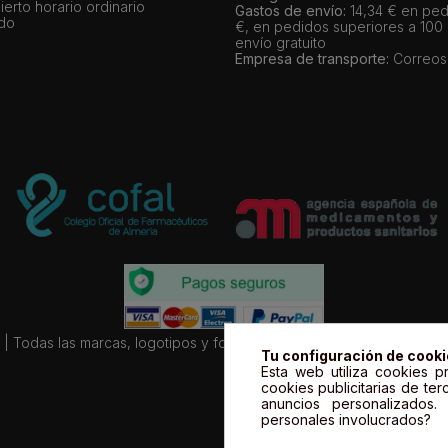
bierto horario ordinario
Gastos de envío:
14,34 € en ped
ado
€, en pedidos superiores a 100
envío gratuito
Empresa de transporte:
Correos
| Todas las marcas, logotipos y fotos de productos son propiedad le
Tu configuración de cook
Esta web utiliza cookies pr
cookies publicitarias de ter
anuncios personalizados
personales involucrados?