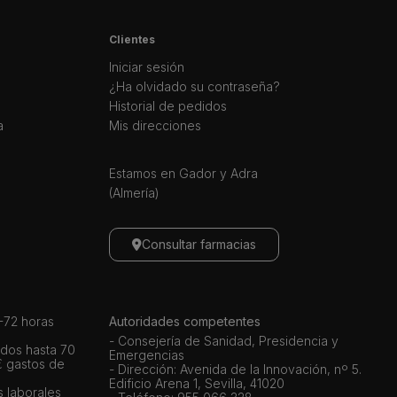
Clientes
Iniciar sesión
¿Ha olvidado su contraseña?
Historial de pedidos
a
Mis direcciones
Estamos en Gador y Adra
(Almería)
Consultar farmacias
72 horas
Autoridades competentes
- Consejería de Sanidad, Presidencia y
dos hasta 70
Emergencias
€ gastos de
- Dirección: Avenida de la Innovación, nº 5.
Edificio Arena 1, Sevilla, 41020
s laborales