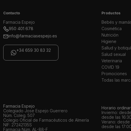
Contacto
Productos
Farmacia Espejo
Bebés y mamá
950 401 678
Cosmética
Nutrición
info@farmaciasespejo.es
Higiene
Sallud y botiqu
+34 659 30 83 32
Salud sexual
Veterinaria
COVID 19
Promociones
Todas las marc
Farmacia Espejo
Horario ordinar
Colegiado Jose Espejo Guerrero
Invierno: desde
Núm. Coleg. 507
desde las 16:30
Colegio Oficial de Farmacéuticos de Almería
Verano: desde l
NIF: 27242135S
desde las 17:00
Farmacia Núm. AL-88-F