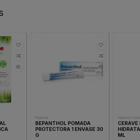
s
Higiene
Higiene Corp
RAL
BEPANTHOL POMADA
CERAVE
ICA
PROTECTORA 1 ENVASE 30
HIDRATA
G
ML