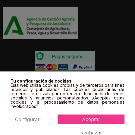
Todos los precios estás expresados en Euros e
Tu configuración de cookies
Esta web utiliza cookies propias y de terceros para fines
incluyen el IVA. | Todas las marcas, logotipos y fotos de
técnicos y publicitarios. Las cookies publicitarias de
terceros se utilizan para ofrecerte funciones de redes
productos son propiedad legal de sus propietarios y
sociales y anuncios personalizados. ¿Aceptas estas
sólo se muestran a título informativo.
cookies y el procesamiento de datos personales
involucrados?
Configurar
Aceptar
Rechazar