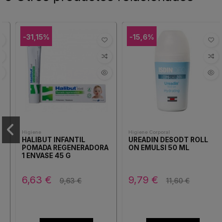
-31,15%
-15,6%
Higiene
Higiene Corporal
HALIBUT INFANTIL
UREADIN DESODT ROLL
POMADA REGENERADORA
ON EMULSI 50 ML
1 ENVASE 45 G
6,63 €
9,79 €
9,63 €
11,60 €