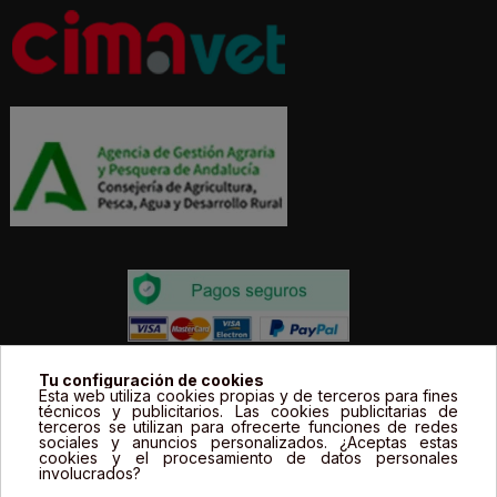
Todos los precios estás expresados en Euros e
Tu configuración de cookies
Esta web utiliza cookies propias y de terceros para fines
incluyen el IVA. | Todas las marcas, logotipos y fotos de
técnicos y publicitarios. Las cookies publicitarias de
terceros se utilizan para ofrecerte funciones de redes
productos son propiedad legal de sus propietarios y
sociales y anuncios personalizados. ¿Aceptas estas
sólo se muestran a título informativo.
cookies y el procesamiento de datos personales
involucrados?