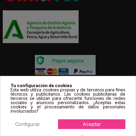
Todos los precios estás expresados en Euros e
Tu configuración de cookies
Esta web utiliza cookies propias y de terceros para fines
incluyen el IVA. | Todas las marcas, logotipos y fotos de
técnicos y publicitarios. Las cookies publicitarias de
terceros se utilizan para ofrecerte funciones de redes
productos son propiedad legal de sus propietarios y
sociales y anuncios personalizados. ¿Aceptas estas
sólo se muestran a título informativo.
cookies y el procesamiento de datos personales
involucrados?
Configurar
Aceptar