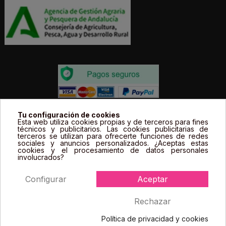
Todos los precios estás expresados en Euros e
Tu configuración de cookies
Esta web utiliza cookies propias y de terceros para fines
incluyen el IVA. | Todas las marcas, logotipos y fotos de
técnicos y publicitarios. Las cookies publicitarias de
terceros se utilizan para ofrecerte funciones de redes
productos son propiedad legal de sus propietarios y
sociales y anuncios personalizados. ¿Aceptas estas
sólo se muestran a título informativo.
cookies y el procesamiento de datos personales
involucrados?
Configurar
Aceptar
Rechazar
Política de privacidad y cookies