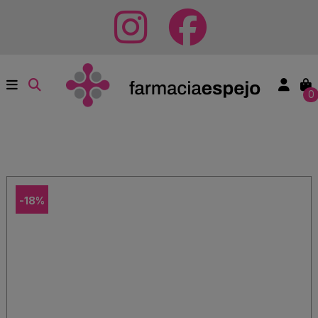
0
-18%