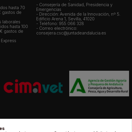
- Consejería de Sanidad, Presidencia y
dos hasta 70
Emergencias
€ gastos de
- Dirección: Avenida de la Innovación, nº 5.
Edificio Arena 1, Sevilla, 41020
s laborales
- Teléfono: 955 066 328
idos hasta 100
- Correo electrónico:
 € gastos de
consejera.csc@juntadeandalucia.es
 Express
gal de sus propietarios y sólo se muestran a título informativo.
ies