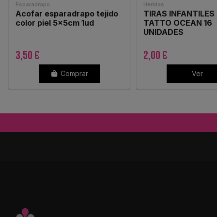
Esparadrapo
Heridas
Acofar esparadrapo tejido
TIRAS INFANTILES
color piel 5x5cm 1ud
TATTO OCEAN 16
UNIDADES
3,50 €
2,00 €
Comprar
Ver