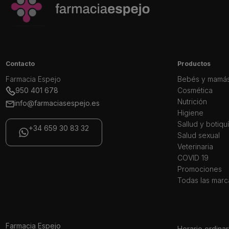
Contacto
Productos
Farmacia Espejo
Bebés y mamá
950 401 678
Cosmética
Nutrición
info@farmaciasespejo.es
Higiene
Sallud y botiqu
+34 659 30 83 32
Salud sexual
Veterinaria
COVID 19
Promociones
Todas las marc
Farmacia Espejo
Horario ordinar