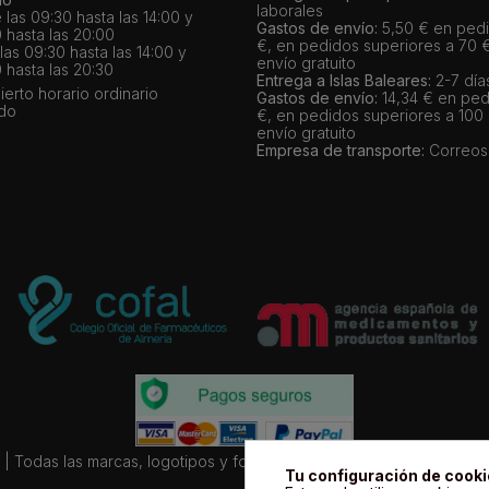
laborales
 las 09:30 hasta las 14:00 y
Gastos de envío:
5,50 € en pedi
 hasta las 20:00
€, en pedidos superiores a 70 
as 09:30 hasta las 14:00 y
envío gratuito
 hasta las 20:30
Entrega a Islas Baleares:
2-7 día
bierto horario ordinario
Gastos de envío:
14,34 € en ped
ado
€, en pedidos superiores a 100
envío gratuito
Empresa de transporte:
Correos
| Todas las marcas, logotipos y fotos de productos son propiedad le
Tu configuración de cook