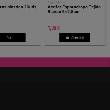
Esparadrapo
iras plastico 20uds
Acofar Esparadrapo Tejido
Blanco 5x2,5cm
1,95 €
Ver
Comprar