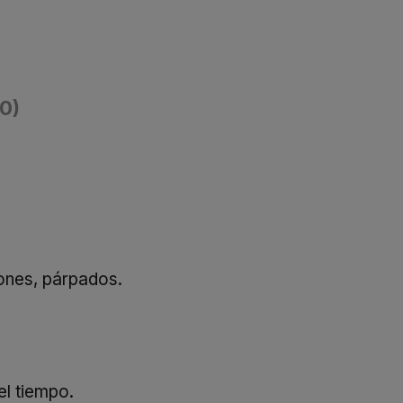
(0)
iones, párpados.
el tiempo.