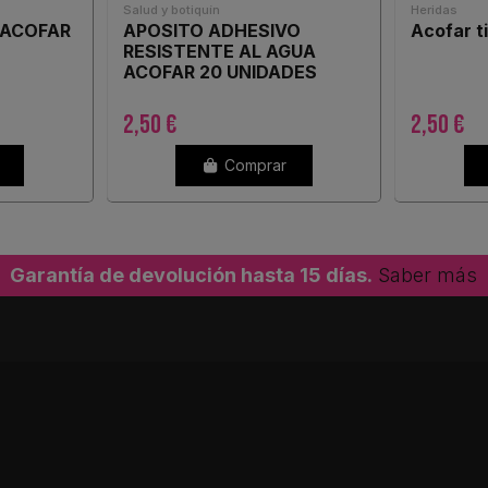
Salud y botiquín
Heridas
 ACOFAR
APOSITO ADHESIVO
Acofar t
RESISTENTE AL AGUA
ACOFAR 20 UNIDADES
SURTIDAS COLOR
TRANSPARENTE
2,50 €
2,50 €
Comprar
Garantía de devolución hasta 15 días.
Saber más