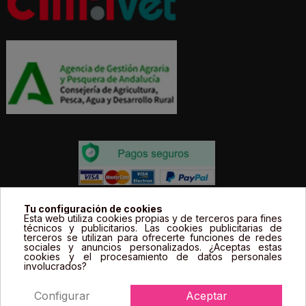
Todos los precios estás expresados en Euros e
Tu configuración de cookies
Esta web utiliza cookies propias y de terceros para fines
incluyen el IVA. | Todas las marcas, logotipos y fotos de
técnicos y publicitarios. Las cookies publicitarias de
terceros se utilizan para ofrecerte funciones de redes
productos son propiedad legal de sus propietarios y
sociales y anuncios personalizados. ¿Aceptas estas
sólo se muestran a título informativo.
cookies y el procesamiento de datos personales
involucrados?
Configurar
Aceptar