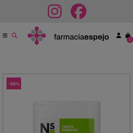
0
-30%