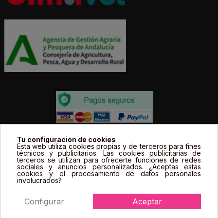
Todos los precios estás expresados en Euros e
Tu configuración de cookies
Esta web utiliza cookies propias y de terceros para fines
incluyen el IVA. | Todas las marcas, logotipos y fotos de
técnicos y publicitarios. Las cookies publicitarias de
terceros se utilizan para ofrecerte funciones de redes
productos son propiedad legal de sus propietarios y
sociales y anuncios personalizados. ¿Aceptas estas
sólo se muestran a título informativo.
cookies y el procesamiento de datos personales
involucrados?
Configurar
Aceptar