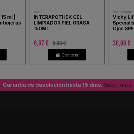
Acné
Dermocosmé
15 ml |
INTERAPOTHEK GEL
Vichy Li
ntiojeras
LIMPIADOR PIEL GRASA
Speciali
150ML
Ojos SPF
6,97 €
30,90 €
8,90 €
Comprar
Garantía de devolución hasta 15 días.
Saber más