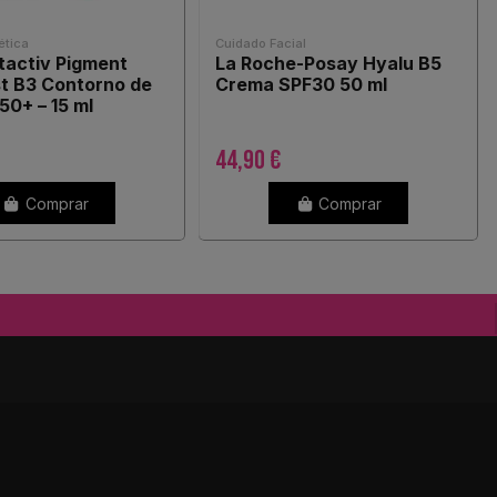
tica
Cuidado Facial
ftactiv Pigment
La Roche-Posay Hyalu B5
st B3 Contorno de
Crema SPF30 50 ml
50+ – 15 ml
44,90 €
Comprar
Comprar