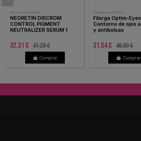
Dermocosmética
Dermocosmética
NEORETIN DISCROM
Filorga Optim-Eyes 
CONTROL PIGMENT
Contorno de ojos a
NEUTRALIZER SERUM 1
y antibolsas
ENVASE 30 ML
32,31 €
31,54 €
41,29 €
46,90 €
Comprar
Comprar