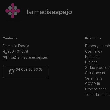
Contacto
Productos
Farmacia Espejo
Bebés y mamá
950 401 678
Cosmética
Nutrición
info@farmaciasespejo.es
Higiene
Sallud y botiqu
+34 659 30 83 32
Salud sexual
Veterinaria
COVID 19
Promociones
Todas las marc