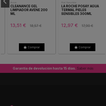
Acné
Piel Sensible
CLEANANCE GEL
LA ROCHE POSAY AGUA
LIMPIADOR AVENE 200
TERMAL PIELES
ML
SENSIBLES 300ML
13,51 €
12,97 €
18,57 €
17,90 €
Comprar
Comprar
Garantía de devolución hasta 15 días.
Saber más