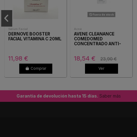
Fuera de stock
Sérum Facial
Acné
DERNOVE BOOSTER
AVENE CLEANANCE
FACIAL VITAMINA C 20ML
COMEDOMED
CONCENTRADO ANTI-
IMPERFECCIONES 1
ENVASE 30 ML
11,98 €
18,54 €
23,90 €
Comprar
Ver
Garantía de devolución hasta 15 días.
Saber más