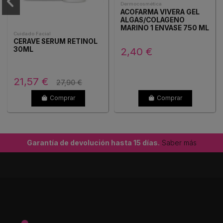
Dermocosmética
ACOFARMA VIVERA GEL
ALGAS/COLAGENO
MARINO 1 ENVASE 750 ML
Cuidado Facial
CERAVE SERUM RETINOL
2,40 €
30ML
21,57 €
27,90 €
Comprar
Comprar
Garantía de devolución hasta 15 días.
Saber más