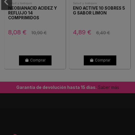
Salud y botiquín
Salud y botiquín
NEOBIANACID ACIDEZ Y
ENO ACTIVE 10 SOBRES 5
REFLUJO 14
G SABOR LIMON
COMPRIMIDOS
MASTICABLES
8,08 €
4,89 €
10,90 €
6,40 €
Comprar
Comprar
Garantía de devolución hasta 15 días.
Saber más