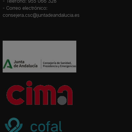
- Teléfono: 955 066 328
- Correo electrónico:
consejera.csc@juntadeandalucia.es