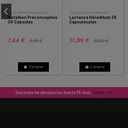
COMPLEMENTOS EMBARAZO
COMPLEMENTOS EMBARAZO
Natalben Preconceptivo
Lactanza Hereditum 28
30 Cápsulas
Cápsulasulas
7,44 €
31,89 €
9,60 €
35,50 €
Comprar
Comprar
Garantía de devolución hasta 15 días.
Saber más