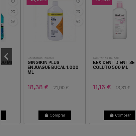
Colutorios (bucal)
Colutorios (bucal)
GINGIKIN PLUS
BEXIDENT DIENT SENSI
ENJUAGUE BUCAL 1.000
COLUTO 500 ML
ML
18,38 €
11,16 €
21,90 €
13,31 €
Comprar
Comprar