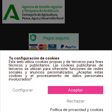
Todos los precios estás expresados en Euros e
Tu configuración de cookies
Esta web utiliza cookies propias y de terceros para fines
incluyen el IVA. | Todas las marcas, logotipos y fotos de
técnicos y publicitarios. Las cookies publicitarias de
terceros se utilizan para ofrecerte funciones de redes
productos son propiedad legal de sus propietarios y
sociales y anuncios personalizados. ¿Aceptas estas
sólo se muestran a título informativo.
cookies y el procesamiento de datos personales
involucrados?
Configurar
Aceptar
Rechazar
Política de privacidad y cookies