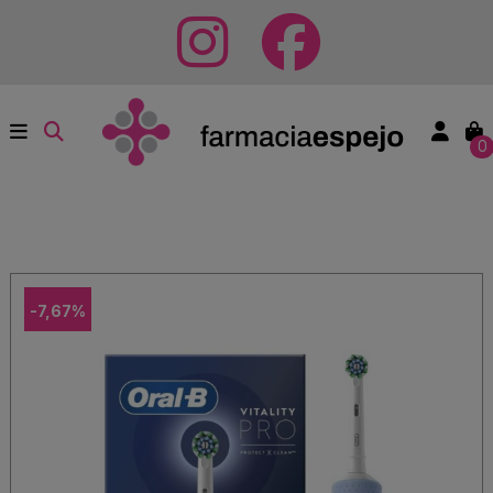
0
-7,67%