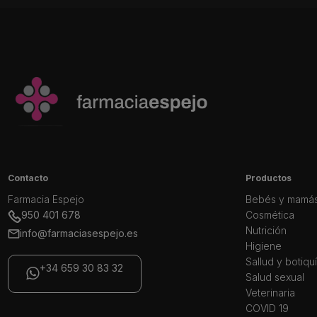
Contacto
Productos
Farmacia Espejo
Bebés y mamá
950 401 678
Cosmética
Nutrición
info@farmaciasespejo.es
Higiene
Sallud y botiqu
+34 659 30 83 32
Salud sexual
Veterinaria
COVID 19