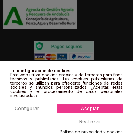
Todos los precios estás expresados en Euros e
Tu configuración de cookies
Esta web utiliza cookies propias y de terceros para fines
incluyen el IVA. | Todas las marcas, logotipos y fotos de
técnicos y publicitarios. Las cookies publicitarias de
terceros se utilizan para ofrecerte funciones de redes
productos son propiedad legal de sus propietarios y
sociales y anuncios personalizados. ¿Aceptas estas
sólo se muestran a título informativo.
cookies y el procesamiento de datos personales
involucrados?
Configurar
Aceptar
Rechazar
Política de privacidad y cookies