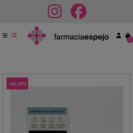
0
-24,03%