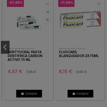
-37,48%
-17,68%
Blanqueadores (bucal)
Blanqueadores (bucal)
DENTYUCRAL PASTA
FLUOCARIL
DENTIFRICA CARBON
BLANQUEADOR 2X75ML
ACTIVO 75 ML
4,97 €
8,15 €
7,95 €
9,90 €
Comprar
Comprar