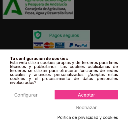
Todos los precios estás expresados en Euros e
Tu configuración de cookies
Esta web utiliza cookies propias y de terceros para fines
incluyen el IVA. | Todas las marcas, logotipos y fotos de
técnicos y publicitarios. Las cookies publicitarias de
terceros se utilizan para ofrecerte funciones de redes
productos son propiedad legal de sus propietarios y
sociales y anuncios personalizados. ¿Aceptas estas
sólo se muestran a título informativo.
cookies y el procesamiento de datos personales
involucrados?
Configurar
Aceptar
Rechazar
Política de privacidad y cookies
2022. Farmacia Espejo. Todos los derechos reservados
Consentimiento de cookies