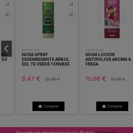
ANTIPIOJOS
ANTIPIOJOS
NOSA SPRAY
NOSA LOCION
DESENREDANTE ARBOL
ANTIPIOJOS AROMA A
DEL TE VERDE 1 ENVASE
FRESA
250 ML
8,47 €
10,88 €
12,90 €
13,95 €
Comprar
Comprar
Garantía de devolución hasta 15 días.
Saber más