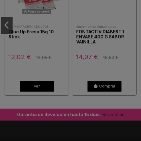
Fuera de stock
ALIMENTACIÓN ADULTOS
Suplementos Alimenticios
Gluc Up Fresa 15g 10
FONTACTIV DIABEST 1
Stick
ENVASE 400 G SABOR
VAINILLA
12,02 €
14,97 €
13,95 €
18,50 €
Ver
Comprar
Garantía de devolución hasta 15 días.
Saber más