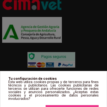
Todos los precios estás expresados en Euros e
Tu configuración de cookies
incluyen el IVA. | Todas las marcas, logotipos y fotos de
Esta web utiliza cookies propias y de terceros para fines
técnicos y publicitarios. Las cookies publicitarias de
productos son propiedad legal de sus propietarios y
terceros se utilizan para ofrecerte funciones de redes
sociales y anuncios personalizados. ¿Aceptas estas
sólo se muestran a título informativo.
cookies y el procesamiento de datos personales
involucrados?