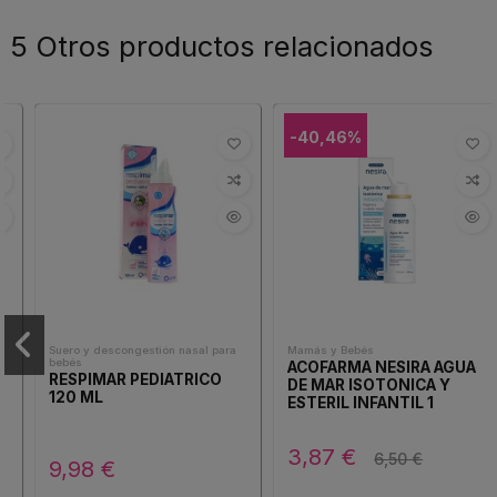
5 Otros productos relacionados
-40,46%
Suero y descongestión nasal para
Mamás y Bebés
bebés
ACOFARMA NESIRA AGUA
RESPIMAR PEDIATRICO
DE MAR ISOTONICA Y
120 ML
ESTERIL INFANTIL 1
ENVASE 100 ML
3,87 €
6,50 €
9,98 €