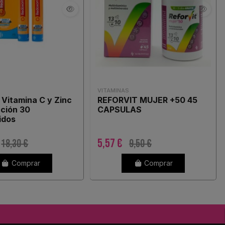
VITAMINAS
Vitamina C y Zinc
REFORVIT MUJER +50 45
ción 30
CAPSULAS
idos
centes sabor
5,57 €
18,30 €
9,50 €
Comprar
Comprar