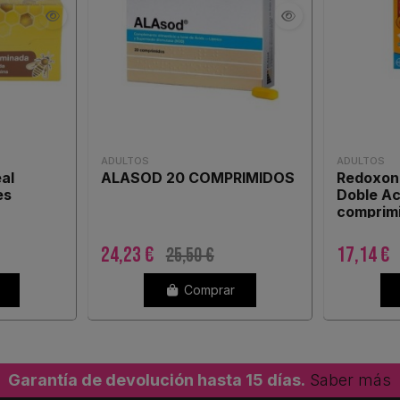
ADULTOS
ADULTOS
eal
ALASOD 20 COMPRIMIDOS
Redoxon 
es
Doble Ac
comprim
eferves
naranja
24,23 €
17,14 €
25,50 €
Comprar
Garantía de devolución hasta 15 días.
Saber más