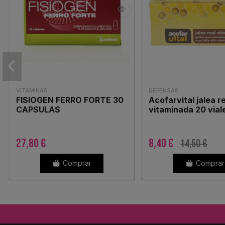
VITAMINAS
DEFENSAS
FISIOGEN FERRO FORTE 30
Acofarvital jalea r
CAPSULAS
vitaminada 20 vial
27,80 €
8,40 €
14,50 €
Comprar
Comprar