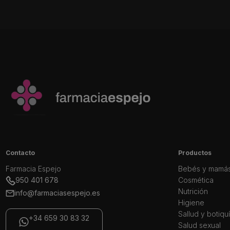
Contacto
Productos
Farmacia Espejo
Bebés y mamá
950 401 678
Cosmética
Nutrición
info@farmaciasespejo.es
Higiene
Sallud y botiqu
+34 659 30 83 32
Salud sexual