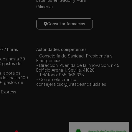
Estamos en Gador y Adra
(Almería)
Consultar farmacias
72 horas
Autoridades competentes
- Consejería de Sanidad, Presidencia y
dos hasta 70
Emergencias
€ gastos de
- Dirección: Avenida de la Innovación, nº 5.
Edificio Arena 1, Sevilla, 41020
s laborales
- Teléfono: 955 066 328
idos hasta 100
- Correo electrónico:
 € gastos de
consejera.csc@juntadeandalucia.es
 Express