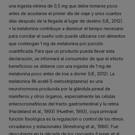
una ingesta mínima de 0,5 mg que debe tomarse poco
antes de acostarse el primer día de viaje y unos cuantos
días después de la llegada al lugar de destino (UE, 2012).
• la melatonina contribuye a disminuir el tiempo necesario
para conciliar el sueño solo puede utilizarse con alimentos
que contengan 1 mg de melatonina por porción
cuantificada. Para que un producto pueda llevar esta
declaración, se informará al consumidor de que el efecto
beneficioso se obtiene con una ingesta de 1 mg de
melatonina poco antes de irse a dormir (UE, 2012). La
melatonina (N-acetil-5-metoxitriptamina) es una
neurohormona producida por la glándula pineal de
mamíferos y otros órganos, especialmente las células
enterocromafínicas del tracto gastrointestinal y la retina
(Hardeland et al., 1993) (Huether, 1993), cuya principal
función fisiológica es la regulación o control de los ritmos
circadianos y estacionales (Armstrong et al., 1986). Fue
descubierta en la década de los cincuenta (Lerner et al.,