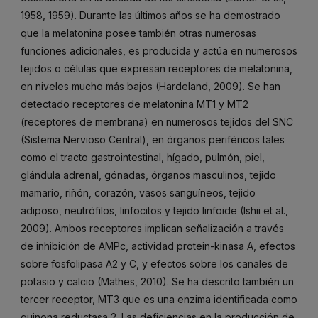
1958, 1959). Durante las últimos años se ha demostrado
que la melatonina posee también otras numerosas
funciones adicionales, es producida y actúa en numerosos
tejidos o células que expresan receptores de melatonina,
en niveles mucho más bajos (Hardeland, 2009). Se han
detectado receptores de melatonina MT1 y MT2
(receptores de membrana) en numerosos tejidos del SNC
(Sistema Nervioso Central), en órganos periféricos tales
como el tracto gastrointestinal, hígado, pulmón, piel,
glándula adrenal, gónadas, órganos masculinos, tejido
mamario, riñón, corazón, vasos sanguíneos, tejido
adiposo, neutrófilos, linfocitos y tejido linfoide (Ishii et al.,
2009). Ambos receptores implican señalización a través
de inhibición de AMPc, actividad protein-kinasa A, efectos
sobre fosfolipasa A2 y C, y efectos sobre los canales de
potasio y calcio (Mathes, 2010). Se ha descrito también un
tercer receptor, MT3 que es una enzima identificada como
quinona reductasa 2. Las deficiencias en la producción de