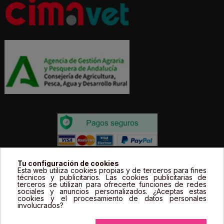
Todos los precios estás expresados en Euros e
Tu configuración de cookies
Esta web utiliza cookies propias y de terceros para fines
incluyen el IVA. | Todas las marcas, logotipos y fotos de
técnicos y publicitarios. Las cookies publicitarias de
terceros se utilizan para ofrecerte funciones de redes
productos son propiedad legal de sus propietarios y
sociales y anuncios personalizados. ¿Aceptas estas
sólo se muestran a título informativo.
cookies y el procesamiento de datos personales
involucrados?