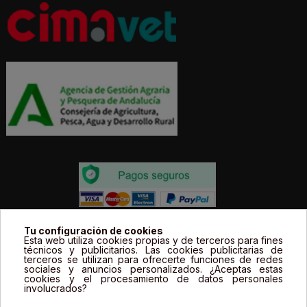
Todos los precios estás expresados en Euros e
Tu configuración de cookies
Esta web utiliza cookies propias y de terceros para fines
incluyen el IVA. | Todas las marcas, logotipos y fotos de
técnicos y publicitarios. Las cookies publicitarias de
terceros se utilizan para ofrecerte funciones de redes
productos son propiedad legal de sus propietarios y
sociales y anuncios personalizados. ¿Aceptas estas
sólo se muestran a título informativo.
cookies y el procesamiento de datos personales
involucrados?