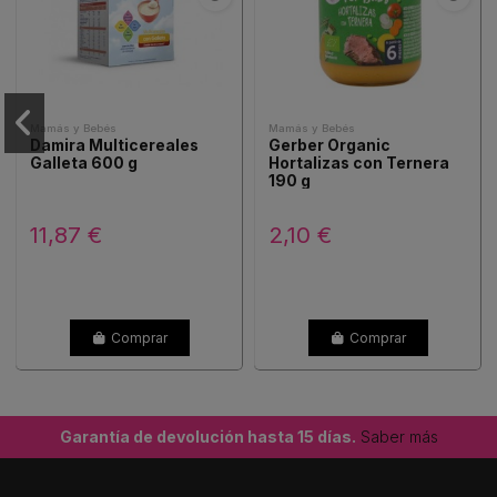
Mamás y Bebés
Mamás y Bebés
Damira Multicereales
Gerber Organic
Galleta 600 g
Hortalizas con Ternera
190 g
11,87 €
2,10 €
Comprar
Comprar
Garantía de devolución hasta 15 días.
Saber más