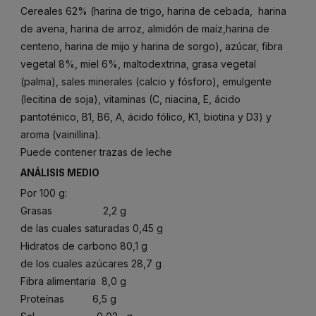
Cereales 62% (harina de trigo, harina de cebada, harina
de avena, harina de arroz, almidón de maíz,harina de
centeno, harina de mijo y harina de sorgo), azúcar, fibra
vegetal 8%, miel 6%, maltodextrina, grasa vegetal
(palma), sales minerales (calcio y fósforo), emulgente
(lecitina de soja), vitaminas (C, niacina, E, ácido
pantoténico, B1, B6, A, ácido fólico, K1, biotina y D3) y
aroma (vainillina).
Puede contener trazas de leche
ANÁLISIS MEDIO
Por 100 g:
Grasas 2,2 g
de las cuales saturadas 0,45 g
Hidratos de carbono 80,1 g
de los cuales azúcares 28,7 g
Fibra alimentaria 8,0 g
Proteínas 6,5 g