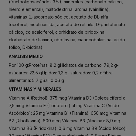
(fructooligosacáridos 3%), minerales (carbonato cálcico,
hierro elemental), maltodextrina, aroma (vainillina),
vitaminas (L-ascorbato sódico, acetato de DL-alfa
tocoferol, nicotinamida, acetato de retinilo, D-pantotenato
cálcico, colecalciferol, clorhidrato de piridoxina,
clorhidrato de tiamina, riboflavina, cianocobalamina, ácido
fólico, D-biotina).
ANÁLISIS MEDIO
Por 100 g:Proteínas: 8,2 gHidratos de carbono: 79,2 g-
azúcares: 22,5 gLípidos: 1,3 g- saturados: 0,2 gFibra
alimentaria: 5,7 gSal: 0,06 g
VITAMINAS Y MINERALES
Vitamina A (Retinol): 375 mcg Vitamina D3 (Colecalciferol):
7,5 mcg Vitamina E (Tocoferol): 4 mg Vitamina C (Ácido
Ascórbico): 25 mg Vitamina B1 (Tiamina): 650 mcg Vitamina
B2 (Riboflavina): 600 mcg Vitamina B3 (Niacina): 8,9 mg
Vitamina B6 (Piridoxina): 0,6 mg Vitamina B9 (Ácido fólico):
70 mcg Vitamina B12 (Cianocobalamina): 0,5 mcg Biotina: