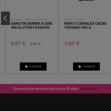
Cereales y papillas para bebés
Mamás y Bebés
SANUTRI DAMIRA 8 CERE
HERO 8 CEREALES CACAO
SIN GLUTEN FOS600G
1 ENVASE 340 G
9,87 €
3,95 €
9,95 €
Comprar
Comprar
Garantía de devolución hasta 15 días.
Saber más