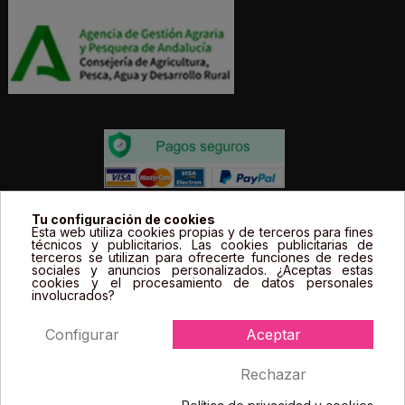
Todos los precios estás expresados en Euros e
Tu configuración de cookies
Esta web utiliza cookies propias y de terceros para fines
incluyen el IVA. | Todas las marcas, logotipos y fotos de
técnicos y publicitarios. Las cookies publicitarias de
terceros se utilizan para ofrecerte funciones de redes
productos son propiedad legal de sus propietarios y
sociales y anuncios personalizados. ¿Aceptas estas
sólo se muestran a título informativo.
cookies y el procesamiento de datos personales
involucrados?
Configurar
Aceptar
Rechazar