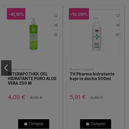
-41,15%
-13,09%
Higiene Corporal
Higiene Corporal
INTERAPOTHEK GEL
TH Pharma hidratante
HIDRATANTE PURO ALOE
bajo la ducha 500ml
VERA 250 M
4,09 €
5,91 €
6,95 €
6,80 €
Comprar
Comprar