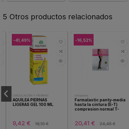
5 Otros productos relacionados
-41,49%
-16,52%
CIRCULACIÓN Y PIERNAS
Ortopedia
AQUILEA PIERNAS
Farmalastic panty-media
LIGERAS GEL 100 ML
hasta la cintura (E-T)
compresion normal T-
grande camel 1ud
9,42 €
20,41 €
16,10 €
24,45 €