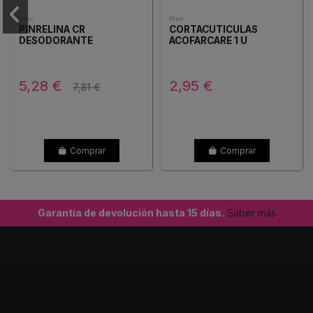
Pies
Pies
PINRELINA CR
CORTACUTICULAS
DESODORANTE
ACOFARCARE 1 U
5,28 €
2,95 €
7,81 €
Comprar
Comprar
Garantía de devolución hasta 15 días.
Saber más