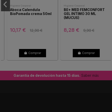
Higiene Corporal
Higiene Corporal
Aboca Calendula
BE+ MED FEMCONFORT
BioPomada crema 50ml
GEL INTIMO 30 ML
(MUCUS)
10,17 €
8,28 €
12,90 €
9,90 €
Comprar
Comprar
Garantía de devolución hasta 15 días.
Saber más