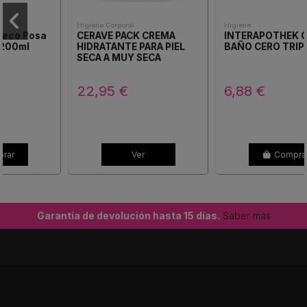
Higiene Corporal
Higiene
CERAVE PACK CREMA
INTERAPOTHEK GEL
HIDRATANTE PARA PIEL
BAÑO CERO TRIPLO
SECA A MUY SECA
22,95 €
6,88 €
Ver
Comprar
Garantía de devolución hasta 15 días.
Saber más