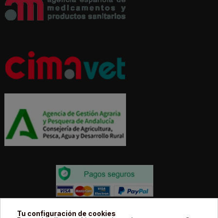
Todos los precios estás expresados en Euros e
Tu configuración de cookies